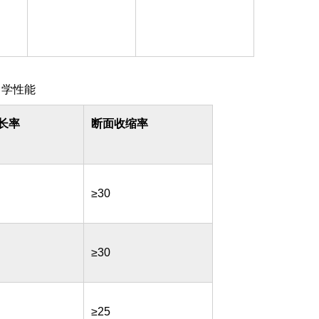
力学性能
长率
断面收缩率
≥30
≥30
≥25