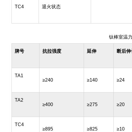
TC4
退火状态
钛棒室温
牌号
抗拉强度
延伸
断后伸
TA1
≥240
≥140
≥24
TA2
≥400
≥275
≥20
TC4
≥895
≥825
≥10