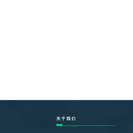
制全程，我们会结合客户实际工况、使
用场景、性能需求，遵循标准化流程推
进产品的适配性与交付周期。
联系我们
关于我们