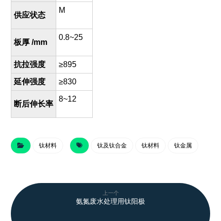
M
供应状态
0.8~25
板厚 /mm
抗拉强度
≥895
延伸强度
≥830
8~12
断后伸长率
钛材料
钛及钛合金
钛材料
钛金属
上一个
氨氮废水处理用钛阳极