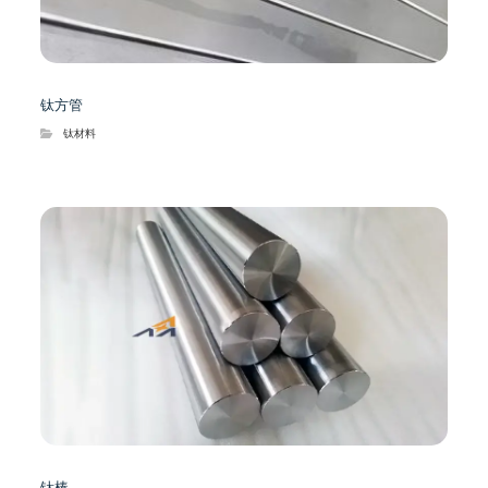
钛方管
钛材料
钛棒