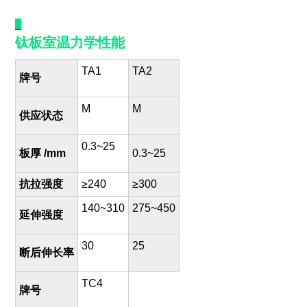
_
钛板室温力学性能
TA1
TA2
牌号
M
M
供应状态
0.3~25
板厚 /mm
0.3~25
抗拉强度
≥240
≥300
140~310
275~450
延伸强度
30
25
断后伸长率
TC4
牌号