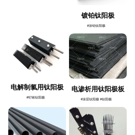
镀铂钛阳极
#涂铂钛阳极
电解制氯用钛阳极
电渗析用钛阳极板
#钌铱钛阳极
#涂层钛阳极
#钛阳极