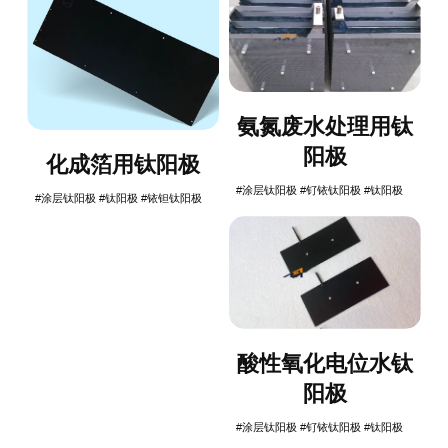
氨氮废水处理用钛
阳极
化成箔用钛阳极
#涂层钛阳极
#钌铱钛阳极
#钛阳极
#涂层钛阳极
#钛阳极
#铱钽钛阳极
酸性氧化电位水钛
阳极
#涂层钛阳极
#钌铱钛阳极
#钛阳极