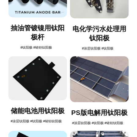
抽油管镀镍用钛阳
电化学污水处理用
极杆
钛阳极
#钛阳极
#铱钽钛阳极
#涂层钛阳极
#钛阳极
储能电池用钛阳极
PS版电解用钛阳极
#涂层钛阳极
#钛阳极
#铱钽钛阳极
#涂层钛阳极
#钛阳极
#铱钽钛阳极