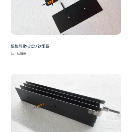
酸性氧化电位水钛阳极
钛阳极