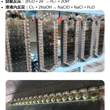
阴极反应
：2H₂O + 2e⁻ → H₂↑ + 2OH⁻
溶液内反应：
Cl₂ + 2NaOH → NaClO + NaCl + H₂O