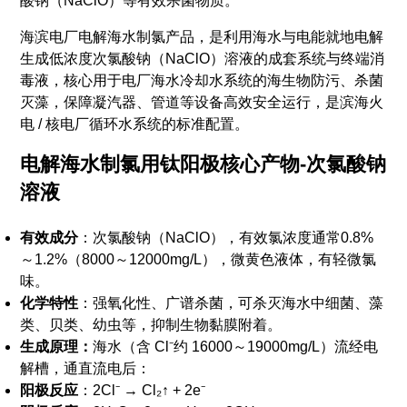
酸钠（NaClO）等有效杀菌物质。
海滨电厂电解海水制氯产品，是利用海水与电能就地电解
生成低浓度次氯酸钠（NaClO）溶液的成套系统与终端消
毒液，核心用于电厂海水冷却水系统的海生物防污、杀菌
灭藻，保障凝汽器、管道等设备高效安全运行，是滨海火
电 / 核电厂循环水系统的标准配置。
电解海水制氯用钛阳极核心产物-次氯酸钠
溶液
有效成分
：次氯酸钠（NaClO），有效氯浓度通常0.8%
～1.2%（8000～12000mg/L），微黄色液体，有轻微氯
味。
化学特性
：强氧化性、广谱杀菌，可杀灭海水中细菌、藻
类、贝类、幼虫等，抑制生物黏膜附着。
生成原理：
海水（含 Cl⁻约 16000～19000mg/L）流经电
解槽，通直流电后：
阳极反应
：2Cl⁻ → Cl₂↑ + 2e⁻