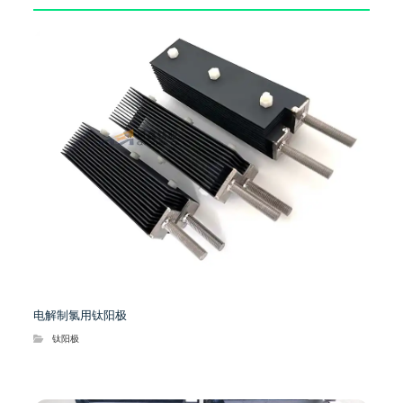
电解制氯用钛阳极
钛阳极