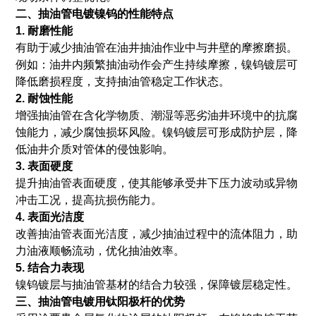
二、抽油管电镀镍钨的性能特点
1. 耐磨性能
有助于减少抽油管在油井抽油作业中与井壁的摩擦磨损。
例如：油井内频繁抽油动作会产生持续摩擦，镍钨镀层可
降低磨损程度，支持抽油管稳定工作状态。
2. 耐蚀性能
增强抽油管在含化学物质、潮湿等恶劣油井环境中的抗腐
蚀能力，减少腐蚀损坏风险。镍钨镀层可形成防护层，降
低油井介质对管体的侵蚀影响。
3. 表面硬度
提升抽油管表面硬度，使其能够承受井下压力波动或异物
冲击工况，提高抗损伤能力。
4. 表面光洁度
改善抽油管表面光洁度，减少抽油过程中的流体阻力，助
力油液顺畅流动，优化抽油效率。
5. 结合力表现
镍钨镀层与抽油管基材的结合力较强，保障镀层稳定性。
三、抽油管电镀用钛阳极杆的优势