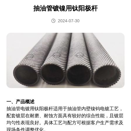
抽油管镀镍用钛阳极杆
2024-07-30
一、产品概述
抽油管电镀用钛阳极杆适用于抽油管内壁镍钨电镀工艺，
配套镀层在耐磨、耐蚀方面具有较好的综合性能，且镀层
均匀性表现良好。具体工艺与配方可根据客户生产需求及
现场条件调整优化。