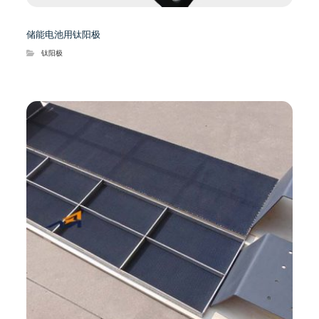
储能电池用钛阳极
钛阳极