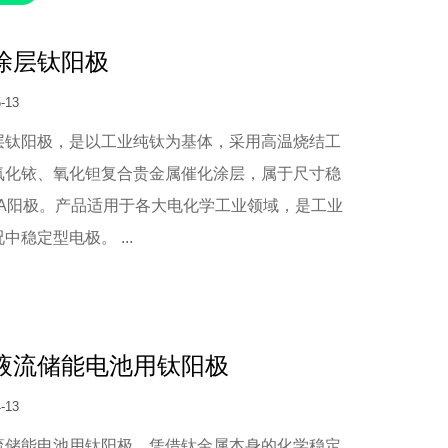
涂层钛阳极
-13
层钛阳极，是以工业纯钛为基体，采用高温烧结工
氧化铱、氧化钽复合贵金属催化涂层，属于尺寸稳
SA阳极。产品适用于各大电化学工业领域，是工业
中稳定型电极。 ...
液流储能电池用钛阳极
-13
流储能电池用钛阳极，凭借钛金属本身的化学稳定