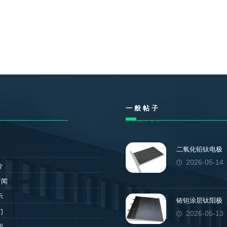
单
一般帖子
二氧化铅钛电极
2026-05-14
介
新闻
示
铱钽涂层钛阳极
们
2026-05-13
图